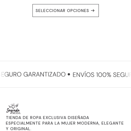
ESTE
SELECCIONAR OPCIONES
PRODUCTO
TIENE
MÚLTIPLES
VARIANTES.
LAS
OPCIONES
SE
PUEDEN
ELEGIR
EN
LA
PÁGINA
DE
PRODUCTO
TIENDA DE ROPA EXCLUSIVA DISEÑADA
ESPECIALMENTE PARA LA MUJER MODERNA, ELEGANTE
Y ORIGINAL.