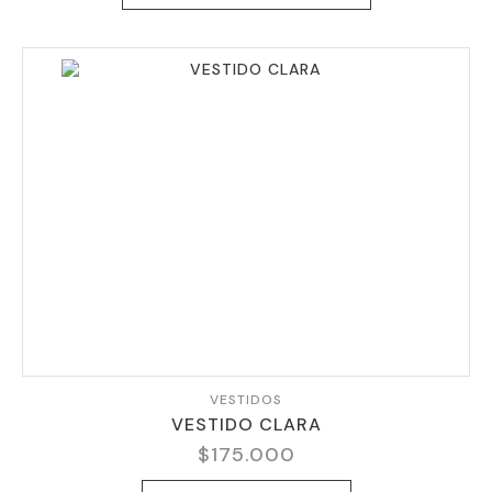
TIENE
MÚLTIPLES
VARIANTES.
LAS
OPCIONES
SE
PUEDEN
ELEGIR
EN
LA
PÁGINA
DE
PRODUCTO
VESTIDOS
VESTIDO CLARA
$
175.000