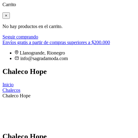
Carrito
×
No hay productos en el carrito.
Seguir comprando
Envíos gratis a partir de compras superiores a $200.000
Llanogrande, Rionegro
info@sagradamoda.com
Chaleco Hope
Inicio
Chalecos
Chaleco Hope
Chaleco Hope