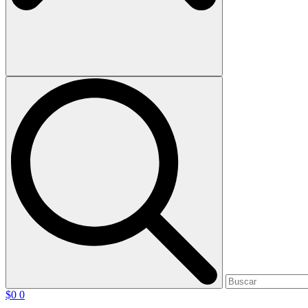
$
0
0