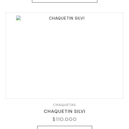
TIENE
MÚLTIPLES
VARIANTES.
LAS
OPCIONES
SE
PUEDEN
ELEGIR
EN
LA
PÁGINA
DE
PRODUCTO
CHAQUETAS
CHAQUETIN SILVI
$
110.000