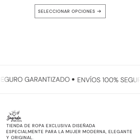
ESTE
SELECCIONAR OPCIONES
PRODUCTO
TIENE
MÚLTIPLES
VARIANTES.
LAS
OPCIONES
SE
PUEDEN
ELEGIR
EN
LA
PÁGINA
DE
PRODUCTO
TIENDA DE ROPA EXCLUSIVA DISEÑADA
ESPECIALMENTE PARA LA MUJER MODERNA, ELEGANTE
Y ORIGINAL.